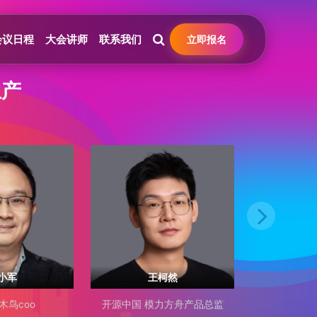
会议日程
大会讲师
联系我们
立即报名
生产
小军
王柯然
木鸟coo
开源中国 模力方舟产品总监